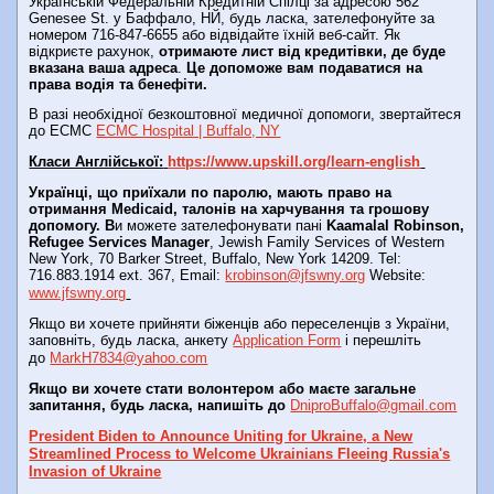
Українській Федеральній Кредитній Спілці за адресою 562
Genesee St. у Баффало, НЙ, будь ласка, зателефонуйте за
номером 716-847-6655 або відвідайте їхній веб-сайт. Як
відкриєте рахунок,
отримаюте лист від кредитівки, де буде
вказана ваша адреса
.
Це допоможе вам подаватися на
права водія та бенефіти.
В разі необхідної безкоштовної медичної допомоги, звертайтеся
до ECMC
ECMC Hospital | Buffalo, NY
Класи Англійської:
https://www.upskill.org/learn-english
Українці, що приїхали по паролю, мають право на
отримання Medicaid, талонів на харчування та грошову
допомогу. В
и можете зателефонувати пані
Kaamalal Robinson,
Refugee Services Manager
, Jewish Family Services of Western
New York, 70 Barker Street, Buffalo, New York 14209. Tel:
716.883.1914 ext. 367, Email:
krobinson@jfswny.org
Website:
www.jfswny.org
Якщо ви хочете прийняти біженців або переселенців з України,
заповніть, будь ласка, анкету
Application Form
і перешліть
до
MarkH7834@yahoo.com
Якщо ви хочете стати волонтером або маєте загальне
запитання, будь ласка, напишіть до
DniproBuffalo@gmail.com
President Biden to Announce Uniting for Ukraine, a New
Streamlined Process to Welcome Ukrainians Fleeing Russia's
Invasion of Ukraine