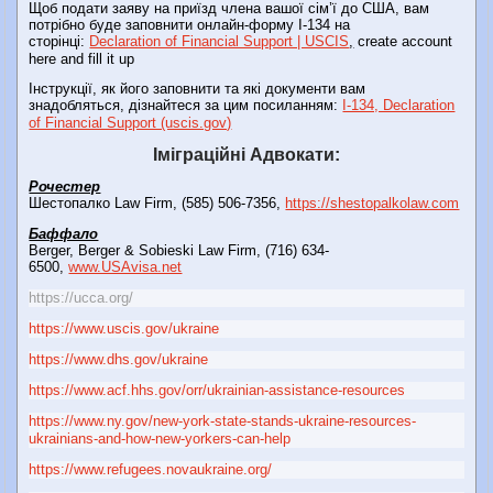
Щоб подати заяву на приїзд члена вашої сім’ї до США, вам
потрібно буде заповнити онлайн-форму I-134 на
сторінці:
Declaration of Financial Support | USCIS
,
create account
here and fill it up
Інструкції, як його заповнити та які документи вам
знадобляться, дізнайтеся за цим посиланням:
I-134, Declaration
of Financial Support (uscis.gov)
Іміграційні Адвокати:
Рочестер
Шестопалко Law Firm, (585) 506-7356,
https://shestopalkolaw.com
Баффало
Berger, Berger & Sobieski Law Firm, (716) 634-
6500,
www.USAvisa.net
https://ucca.org/
https://www.uscis.gov/ukraine
https://www.dhs.gov/ukraine
https://www.acf.hhs.gov/orr/ukrainian-assistance-resources
https://www.ny.gov/new-york-state-stands-ukraine-resources-
ukrainians-and-how-new-yorkers-can-help
https://www.refugees.novaukraine.org/