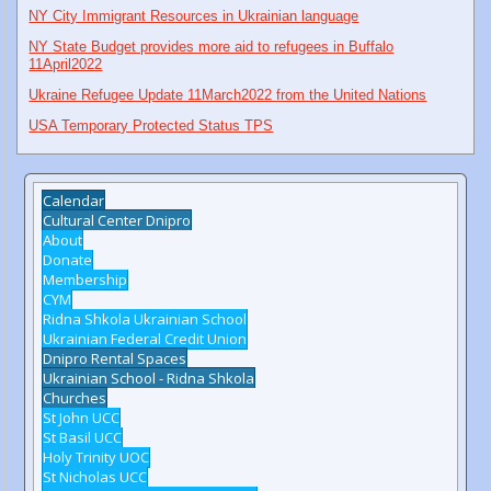
NY City Immigrant Resources in Ukrainian language
NY State Budget provides more aid to refugees in Buffalo
11April2022
Ukraine Refugee Update 11March2022 from the United Nations
USA Temporary Protected Status TPS
Calendar
Cultural Center Dnipro
About
Donate
Membership
CYM
Ridna Shkola Ukrainian School
Ukrainian Federal Credit Union
Dnipro Rental Spaces
Ukrainian School - Ridna Shkola
Churches
St John UCC
St Basil UCC
Holy Trinity UOC
St Nicholas UCC