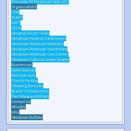
Our Lady Of Perpetual Help UCC
Organizations
CYM
PLAST
UAFF
UCCA
Ukraina Soccer Team
Ukrainian Federal Credit Union
Ukrainian American Veterans
Ukrainian-American Sportsmen
Ukrainian-American Civic Center
Ukrainian Cultural Center Dnipro
Businesses
Slavic Bazzar
Red Star Auto
Church Pyrohy
Cleaning Services
M and T Construction
Pani Mariyas Kitchen
Contact Us
All Links
Jobs
Ukrainian Buffalo