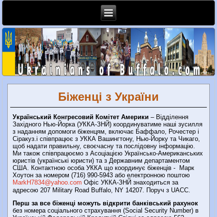
Біженці з України
Український Конгресовий Комітет Америки
– Відділення
Західного Нью-Йорка (УККА-ЗНЙ) координуватиме наші зусилля
з наданням допомоги біженцям, включає Баффало, Рочестер і
Сіракуз.і співпрацює з УККА Вашингтону, Нью-Йорку та Чикаго,
щоб надати правильну, своєчасну та послідовну інформацію.
Ми також співпрацюємо з Асоціацією Українсько-Американських
юристів (українські юристи) та з Державним департаментом
США. Контактною особа УККА що координує біженців - Марк
Хоутон за номером (716) 990-5943 або електронною поштою
MarkH7834@yahoo.com
Офіс УККА-ЗНЙ знаходиться за
адресою 207 Military Road Buffalo, NY 14207. Поруч з UACC.
Перш за все біженці можуть відкрити банківський рахунок
без номера соціального страхування (Social Security Number) в