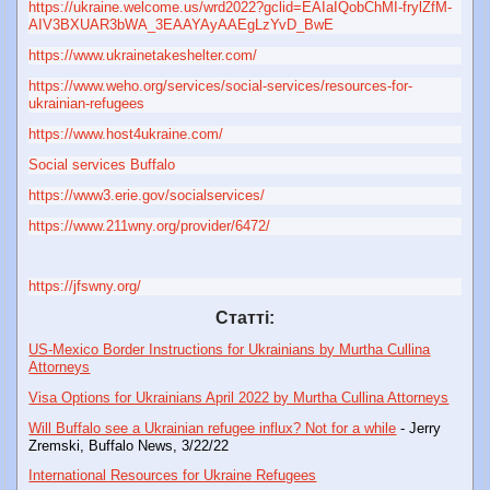
https://ukraine.welcome.us/wrd2022?gclid=EAIaIQobChMI-frylZfM-
AIV3BXUAR3bWA_3EAAYAyAAEgLzYvD_BwE
https://www.ukrainetakeshelter.com/
https://www.weho.org/services/social-services/resources-for-
ukrainian-refugees
https://www.host4ukraine.com/
Social services Buffalo
https://www3.erie.gov/socialservices/
https://www.211wny.org/provider/6472/
https://jfswny.org/
Статті:
US-Mexico Border Instructions for Ukrainians by Murtha Cullina
Attorneys
Visa Options for Ukrainians April 2022 by Murtha Cullina Attorneys
Will Buffalo see a Ukrainian refugee influx? Not for a while
- Jerry
Zremski, Buffalo News, 3/22/22
International Resources for Ukraine Refugees